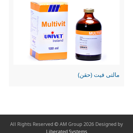
مالتى فيت (حقن)
All Rights Reserved © AM Group 2026 Designed by
Liberated Systems