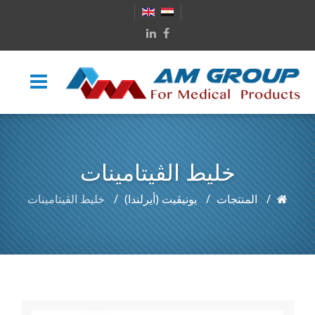
خليط الڤيتامينات
المنتجات
يونيڤيت (أيرلندا)
خليط الڤيتامينات