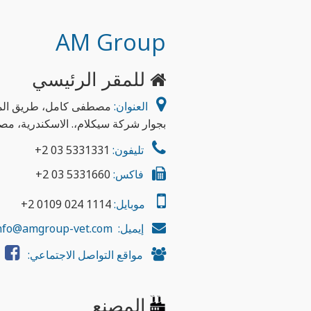
AM Group
للمقر الرئيسي
العنوان:
مصطفى كامل، طريق الم
بجوار شركة سيكلام،. الاسكندرية، مص
تليفون:
5331331 03 2+
فاكس:
5331660 03 2+
موبايل:
1114 024 0109 2+
إيميل:
info@amgroup-vet.com
مواقع التواصل الاجتماعي:
المصنع